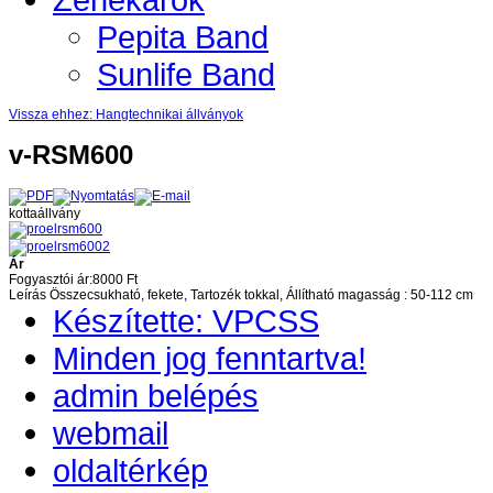
Pepita Band
Sunlife Band
Vissza ehhez: Hangtechnikai állványok
v-RSM600
kottaállvány
Ár
Fogyasztói ár:
8000 Ft
Leírás
Összecsukható, fekete, Tartozék tokkal, Állítható magasság : 50-112 cm
Készítette: VPCSS
Minden jog fenntartva!
admin belépés
webmail
oldaltérkép