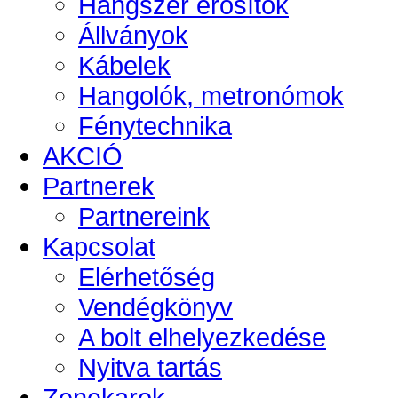
Hangszer erősítők
Állványok
Kábelek
Hangolók, metronómok
Fénytechnika
AKCIÓ
Partnerek
Partnereink
Kapcsolat
Elérhetőség
Vendégkönyv
A bolt elhelyezkedése
Nyitva tartás
Zenekarok