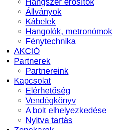
Hangszer erősítők
Állványok
Kábelek
Hangolók, metronómok
Fénytechnika
AKCIÓ
Partnerek
Partnereink
Kapcsolat
Elérhetőség
Vendégkönyv
A bolt elhelyezkedése
Nyitva tartás
Zenekarok