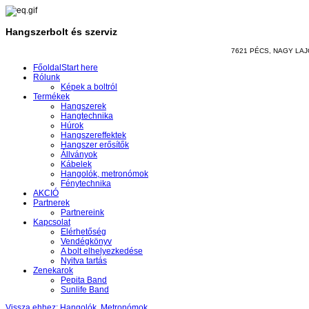
Hangszerbolt és szerviz
7621 PÉCS, NAGY LAJOS
Főoldal
Start here
Rólunk
Képek a boltról
Termékek
Hangszerek
Hangtechnika
Húrok
Hangszereffektek
Hangszer erősítők
Állványok
Kábelek
Hangolók, metronómok
Fénytechnika
AKCIÓ
Partnerek
Partnereink
Kapcsolat
Elérhetőség
Vendégkönyv
A bolt elhelyezkedése
Nyitva tartás
Zenekarok
Pepita Band
Sunlife Band
Vissza ehhez: Hangolók, Metronómok