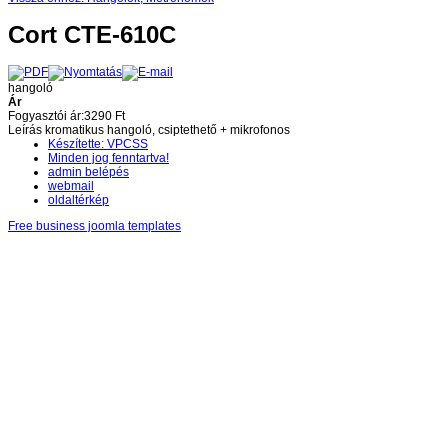
Cort CTE-610C
hangoló
Ár
Fogyasztói ár:
3290 Ft
Leírás
kromatikus hangoló, csiptethető + mikrofonos
Készítette: VPCSS
Minden jog fenntartva!
admin belépés
webmail
oldaltérkép
Free business joomla templates