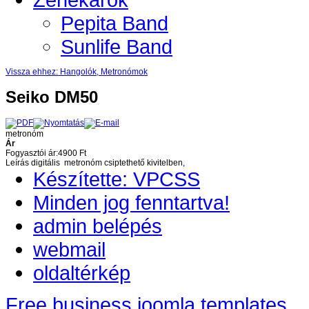
Pepita Band
Sunlife Band
Vissza ehhez: Hangolók, Metronómok
Seiko DM50
metronóm
Ár
Fogyasztói ár:
4900 Ft
Leírás
digitális metronóm csiptethető kivitelben,
Készítette: VPCSS
Minden jog fenntartva!
admin belépés
webmail
oldaltérkép
Free business joomla templates