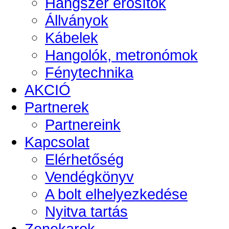
Hangszer erősítők
Állványok
Kábelek
Hangolók, metronómok
Fénytechnika
AKCIÓ
Partnerek
Partnereink
Kapcsolat
Elérhetőség
Vendégkönyv
A bolt elhelyezkedése
Nyitva tartás
Zenekarok