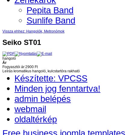
Pepita Band
Sunlife Band
Vissza ehhez: Hangolók, Metronómok
Seiko ST01
hangoló
Ár
Fogyasztói ár:
2900 Ft
Leírás
kromatikus hangoló, kulcstartóra rakható
Készítette: VPCSS
Minden jog fenntartva!
admin belépés
webmail
oldaltérkép
Free business joomla templates