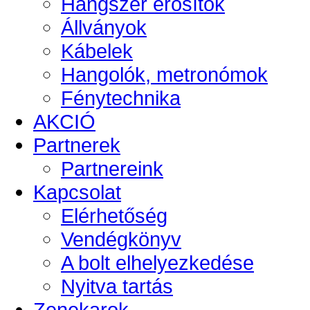
Hangszer erősítők
Állványok
Kábelek
Hangolók, metronómok
Fénytechnika
AKCIÓ
Partnerek
Partnereink
Kapcsolat
Elérhetőség
Vendégkönyv
A bolt elhelyezkedése
Nyitva tartás
Zenekarok