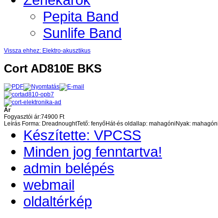
Pepita Band
Sunlife Band
Vissza ehhez: Elektro-akusztikus
Cort AD810E BKS
Ár
Fogyasztói ár:
74900 Ft
Leírás
Forma: DreadnoughtTető: fenyőHát-és oldallap: mahagóniNyak: mahagóni, 
Készítette: VPCSS
Minden jog fenntartva!
admin belépés
webmail
oldaltérkép