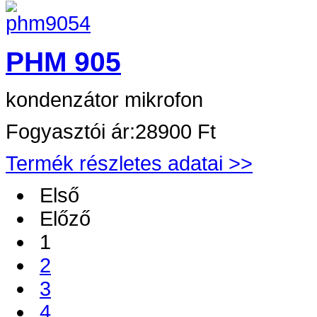
PHM 905
kondenzátor mikrofon
Fogyasztói ár:
28900 Ft
Termék részletes adatai >>
Első
Előző
1
2
3
4