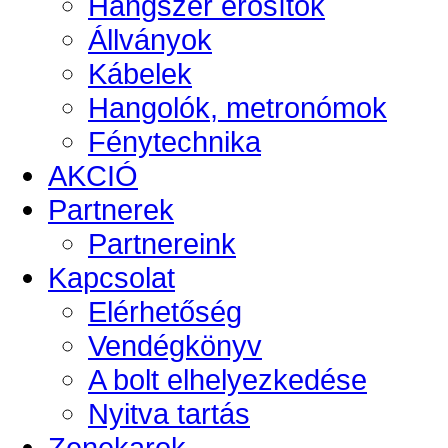
Hangszer erősítők
Állványok
Kábelek
Hangolók, metronómok
Fénytechnika
AKCIÓ
Partnerek
Partnereink
Kapcsolat
Elérhetőség
Vendégkönyv
A bolt elhelyezkedése
Nyitva tartás
Zenekarok