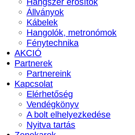
Hangszer erősítők
Állványok
Kábelek
Hangolók, metronómok
Fénytechnika
AKCIÓ
Partnerek
Partnereink
Kapcsolat
Elérhetőség
Vendégkönyv
A bolt elhelyezkedése
Nyitva tartás
Zenekarok