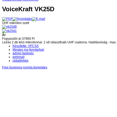
VoiceKraft VK25D
UHF mikrofon szett
Ár
Fogyasztói ár:
37900 Ft
Leírás
2 db kézi mikrofonnal. 2 x8 választható UHF csatorna. Hatótávolság : max
Készítette: VPCSS
Minden jog fenntartva!
admin belépés
webmail
oldaltérkép
Free business joomla templates