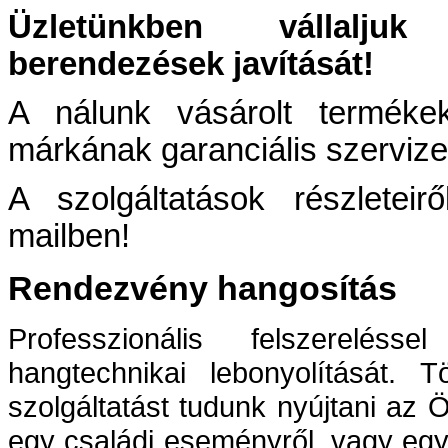
Üzletünkben vállaljuk
berendezések javítását!
A nálunk vásárolt termékek
márkának garanciális szerviz
A szolgáltatások részleteir
mailben!
Rendezvény hangosítás
Professzionális felszereléss
hangtechnikai lebonyolítását. T
szolgáltatást tudunk nyújtani az
egy családi eseményről, vagy egy