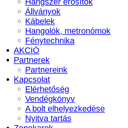
Hangszer erősítők
Állványok
Kábelek
Hangolók, metronómok
Fénytechnika
AKCIÓ
Partnerek
Partnereink
Kapcsolat
Elérhetőség
Vendégkönyv
A bolt elhelyezkedése
Nyitva tartás
Zenekarok