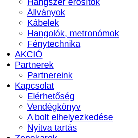
Hangszer erősítők
Állványok
Kábelek
Hangolók, metronómok
Fénytechnika
AKCIÓ
Partnerek
Partnereink
Kapcsolat
Elérhetőség
Vendégkönyv
A bolt elhelyezkedése
Nyitva tartás
Zenekarok